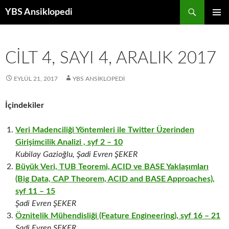
Ara
YBS Ansiklopedi
İÇERIĞE
BIRINCI
GEÇ
MENÜ
CILT 4, SAYI 4, ARALIK 2017
EYLÜL 21, 2017
YBS ANSIKLOPEDI
İçindekiler
Veri Madenciliği Yöntemleri ile Twitter Üzerinden
Girişimcilik Analizi , syf 2 – 10
Kubilay Gazioğlu, Şadi Evren ŞEKER
Büyük Veri, TUB Teoremi, ACID ve BASE Yaklaşımları
(Big Data, CAP Theorem, ACID and BASE Approaches),
syf 11 – 15
Şadi Evren ŞEKER
Öznitelik Mühendisliği (Feature Engineering), syf 16 – 21
Şadi Evren ŞEKER