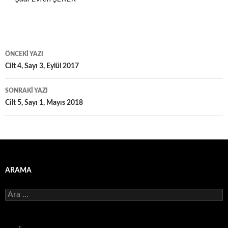
Yazı
ÖNCEKI YAZI
dolaşımı
Cilt 4, Sayı 3, Eylül 2017
SONRAKI YAZI
Cilt 5, Sayı 1, Mayıs 2018
ARAMA
Arama: