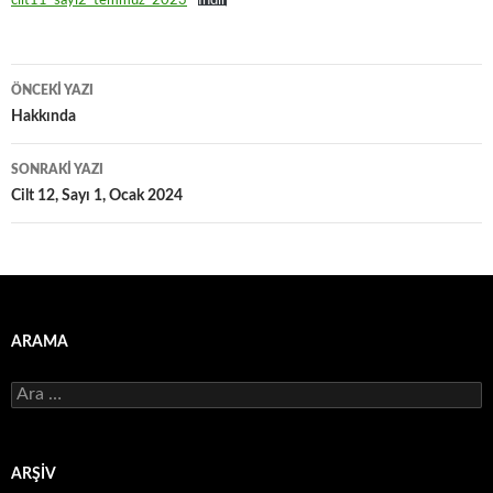
cilt11_sayi2_temmuz_2023
İndir
Yazı
ÖNCEKI YAZI
dolaşımı
Hakkında
SONRAKI YAZI
Cilt 12, Sayı 1, Ocak 2024
ARAMA
Arama:
ARŞIV