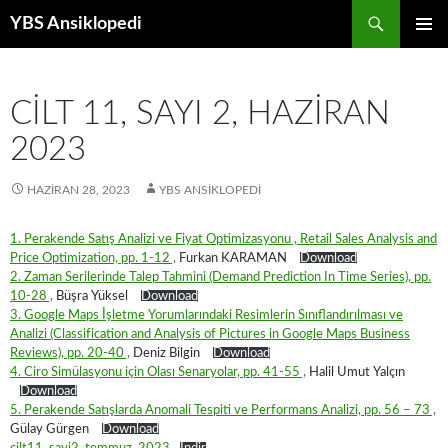
Ara
YBS Ansiklopedi
İÇERIĞE
BIRINCI
GEÇ
MENÜ
CILT 11, SAYI 2, HAZIRAN
2023
HAZIRAN 28, 2023
YBS ANSIKLOPEDI
1. Perakende Satış Analizi ve Fiyat Optimizasyonu , Retail Sales Analysis and
Price Optimization, pp. 1-12 ,
Furkan KARAMAN
Download
2. Zaman Serilerinde Talep Tahmini (Demand Prediction In Time Series), pp.
10-28 ,
Büşra Yüksel
Download
3. Google Maps İşletme Yorumlarındaki Resimlerin Sınıflandırılması ve
Analizi (Classification and Analysis of Pictures in Google Maps Business
Reviews), pp. 20-40 ,
Deniz Bilgin
Download
4. Ciro Simülasyonu için Olası Senaryolar, pp. 41-55 ,
Halil Umut Yalçın
Download
5. Perakende Satışlarda Anomali Tespiti ve Performans Analizi, pp. 56 – 73 ,
Gülay Gürgen
Download